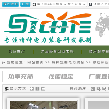
网站首页
柴油静音型发电机
陆用超静
当前位置 :
网站首页
>>
特种定制电力装备
>>
移动照明
静
我
移
音
们
动
照
明
发
的
显示方式 :
排列顺序 :
类
设
电
超
备