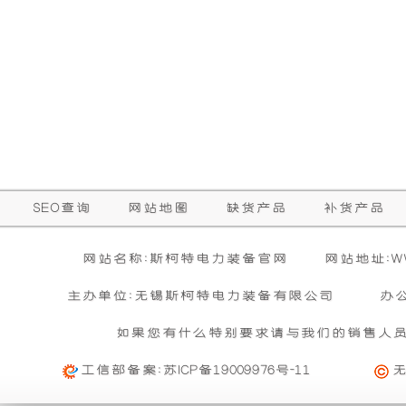
础
更
上
稳
增
定，
加
维
了
护
SEO查询
网站地图
缺货产品
补货产品
一
保
网站名称:斯柯特电力装备官网
网站地址:WWW
个
养
主办单位:无锡斯柯特电力装备有限公司
办
如果您有什么特别要求请与我们的销售人
装
方
工信部备案:
苏ICP备19009976号-11
置，
便，