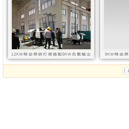
机
静
组，
音
是
发
相
电
12KW移动照明灯塔搭配9KW负载输出
9KW移动
对
机
发动机型号 : 4D90-21,发电机型号 : ST12-5
发动机型号 :
[
于
组
开
采
放
用
式
全