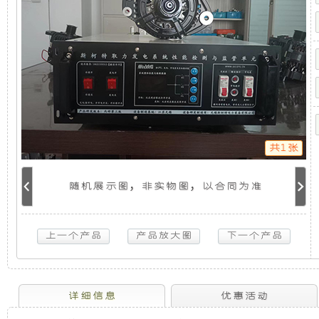
机
机
静
供
电
系
组，
音
统
(28V
是
发
系
统)
陆
相
电
巡
4700-
共1张
5KW
对
机
取
力
随机展示图，非实物图，以合同为准
于
组
发
电
机
开
采
供
电
放
用
系
统
(28V
式
全
详细信息
优惠活动
系
统)