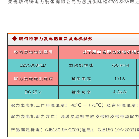
无锡斯柯特电力装备有限公司为您提供陆巡4700-5KW取力
陆
发
新
巡
4700-
电
设
5KW
取
力
机
计，
发
◆ 斯柯特取力发电配置及发电机参数
电
机
组
噪
取力发电电机型号
以下是单台取力发电机相
供
电
S2C5000PLD
发动机转速
750 RPM
而
音
系
统
取力发电电机电压
输出电流
171A
(28V
言，
更
系
统)
DC 28 V
输出功率
4.8KW
在
低，
陆
巡
取力发电机工作环境温度：-40℃ — +75℃；贮存环境温度：-
4700-
其
性
5KW
取力发电机取力方式：通过发动机主轴皮带轮皮带带
取
力
基
能
产品满足标准：GJB150.9A-2009(湿热)、GJB150.10A-2009(霉
发