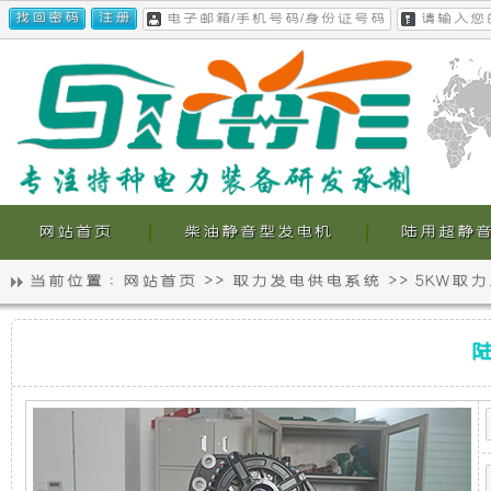
网站首页
柴油静音型发电机
陆用超静
当前位置 :
网站首页
>>
取力发电供电系统
>>
5KW取
静
我
陆
音
们
陆
巡
4700-
5KW
发
的
取
力
电
超
发
电