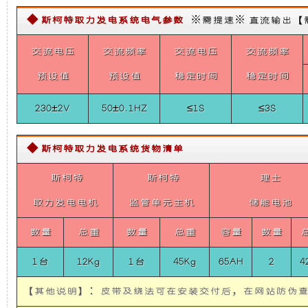
电
础
更
机
◆ 斯柯特取力发电系统电气参数
※需提速※ 直流输出【需定制，
供
电
上
稳
交流电压
交流频率
交流电压
交流频率
系
统
预设值
预设值
稳定时间
稳定时间
(28V
增
定，
系
统)
5KW
230±2V
50±0.1HZ
≤1S
≤3S
加
维
Belt
Power
System
◆ 斯柯特取力发电系统货物清单
了
护
For
LAND
斯柯特
斯柯特
理士
CRUISER
一
保
取力发电电机
监管单元主机
储能电池
个
养
数量
总重
数量
总重
容量
数量
装
方
1台
12Kg
1台
45Kg
65AH
2
4
置，
便，
【其他说明】：皮带及绕法可在安装交付后，在网站防伪