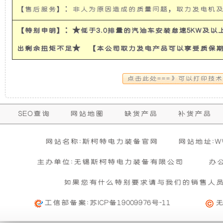
【售后服务】：非人为原因造成的质量问题，取力发电机
使
所
【特别申明】：★低于3.0排量的汽油车安装怠速5KW及
发
有
出剩余扭矩不足★ 【本公司取力发电产品可以享受质保
电
的
机
超
保
有
静
SEO查询
网站地图
缺货产品
补货产品
购买本公司产品达到规定金额可获增三滤
零担运输（运费到付）
修
隔
音
活动时间 : 从
所需时间 : 3-4 天 [ 国内 ]
2026年01月01日 0点0分
到
2026年12月3
暂
网站名称:斯柯特电力装备官网
网站地址:WWW
期
无
活动对象 : 所有人
计费方式 : 按订单计费(基本费)
相
音
发
主办单位:无锡斯柯特电力装备有限公司
办
内
关
基本重量 : 运费由买家承担或者按合同说明执行
信
的
如果您有什么特别要求请与我们的销售人
购买公司产品，运费减免优惠方案政策
和
电
息
免费范围 : 此配送方式暂无免配送
维
活动时间 : 从
2023年12月20日 0点0分
到
2030年12月3
工信部备案:
苏ICP备19009976号-11
配送范围 : 按收货人地址
防
机
修
活动对象 : 所有人