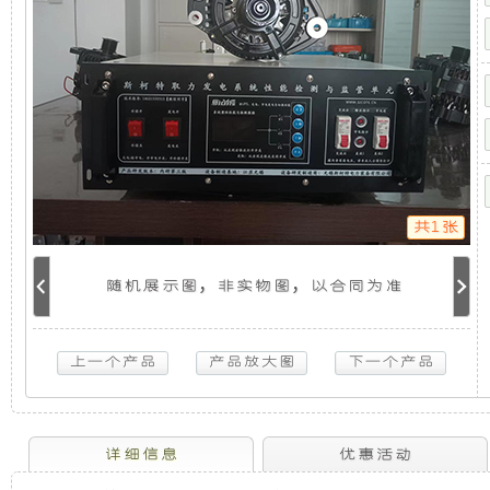
机
机
静
供
电
系
组，
音
统
江
是
发
铃
皮
卡-5KW
相
电
取
力
共1张
发
对
机
电
机
随机展示图，非实物图，以合同为准
于
组
供
电
系
开
采
统
江
放
用
铃
皮
卡-5KW
式
全
详细信息
优惠活动
取
力