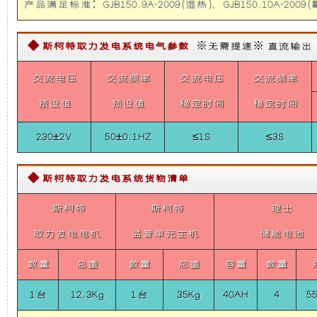
System
产品满足标准：GJB150.9A-2009(湿热)、GJB150.10A-2009(霉
础
更
For
DADAO
(JX4D23A6L)
◆ 斯柯特取力发电系统电气参数
※无需提速※ 直流输出【需定
上
稳
交流电压
交流频率
交流电压
交流频率
增
定，
预设值
预设值
稳定时间
稳定时间
加
维
230±2V
50±0.1HZ
≤1S
≤3S
了
护
◆ 斯柯特取力发电系统货物清单
一
保
斯柯特
斯柯特
理士
个
养
取力发电电机
监管单元主机
储能电池
装
方
数量
总重
数量
总重
容量
数量
1台
12.3Kg
置，
1台
35Kg
40AH
便，
4
5