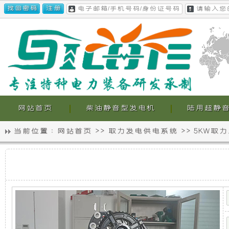
网站首页
柴油静音型发电机
陆用超静
当前位置 :
网站首页
>>
取力发电供电系统
>>
5KW取
静
我
江
音
们
铃
皮
卡-5KW
发
的
取
力
电
超
发
电