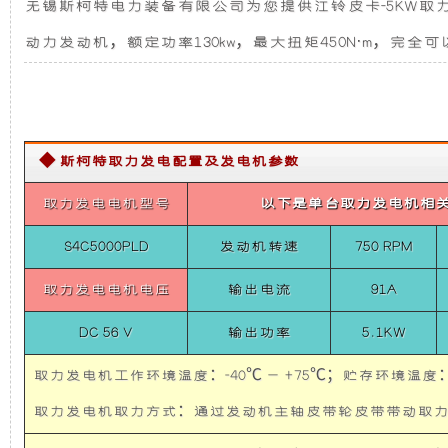
无锡斯柯特电力装备有限公司为您提供江铃皮卡-5KW取力发
发
发
新
电
动力发动机，额定功率130kw，最大扭矩450N·m，完
机
电
设
供
电
系
机
计，
统
江
◆ 斯柯特取力发电配置及发电机参数
铃
组
噪
皮
卡-5KW
取力发电电机型号
以下是单台取力发电机相
而
音
取
力
S4C5000PLD
发动机转速
750 RPM
发
言，
更
电
取力发电电机电压
输出电流
91A
机
在
低，
供
DC 56 V
输出功率
5.1KW
电
系
其
性
统
取力发电机工作环境温度：-40℃ — +75℃；贮存环境温度：-
5KW
Belt
取力发电机取力方式：通过发动机主轴皮带轮皮带带
基
能
Power