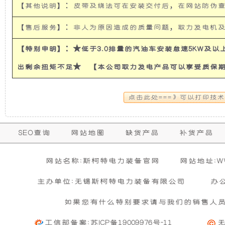
【其他说明】：皮带及绕法可在安装交付后，在网站防伪
使
所
【售后服务】：非人为原因造成的质量问题，取力发电机
发
有
【特别申明】：★低于3.0排量的汽油车安装怠速5KW及
电
的
出剩余扭矩不足★ 【本公司取力发电产品可以享受质保
机
超
有
静
保
SEO查询
网站地图
缺货产品
补货产品
隔
音
购买本公司产品达到规定金额可获增三滤
零担运输（运费到付）
修
活动时间 : 从
所需时间 : 3-4 天 [ 国内 ]
2026年01月01日 0点0分
到
2026年12月3
暂
音
发
网站名称:斯柯特电力装备官网
网站地址:WWW
期
无
活动对象 : 所有人
计费方式 : 按订单计费(基本费)
相
主办单位:无锡斯柯特电力装备有限公司
办
内
和
电
关
基本重量 : 运费由买家承担或者按合同说明执行
信
的
如果您有什么特别要求请与我们的销售人
购买公司产品，运费减免优惠方案政策
息
免费范围 : 此配送方式暂无免配送
防
机
维
活动时间 : 从
2023年12月20日 0点0分
到
2030年12月3
工信部备案:
苏ICP备19009976号-11