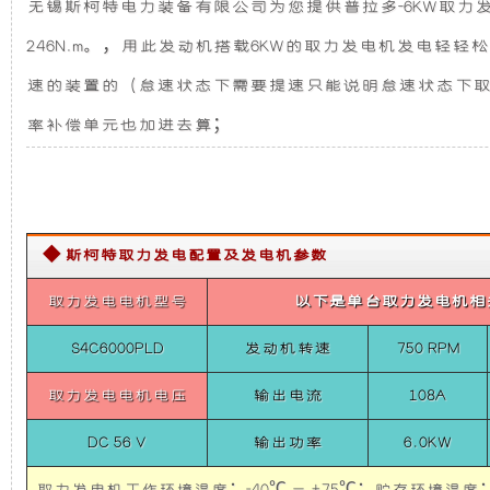
无锡斯柯特电力装备有限公司为您提供普拉多-6KW取力发电机
供
发
新
电
246N.m。，用此发动机搭载6KW的取力发电机发电
系
电
设
统
速的装置的（怠速状态下需要提速只能说明怠速状态下
普
拉
率补偿单元也加进去算；
机
计，
多-6KW
取
力
组
噪
发
电
而
音
机
◆ 斯柯特取力发电配置及发电机参数
供
电
言，
更
取力发电电机型号
以下是单台取力发电机相
系
统
在
低，
6KW
S4C6000PLD
发动机转速
750 RPM
Belt
Power
取力发电电机电压
输出电流
108A
其
性
System
For
DC 56 V
输出功率
6.0KW
PRADO
基
能