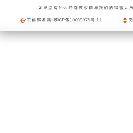
基本重量 : 运费由买家承担或者按合同说明执行
信
雨
组
的
如果您有什么特别要求请与我们的销售人
购买公司产品，运费减免优惠方案政策
息
免费范围 : 此配送方式暂无免配送
维
活动时间 : 从
2023年12月20日 0点0分
到
2030年12月3
工信部备案:
苏ICP备19009976号-11
功
产
配送范围 : 按收货人地址
修
活动对象 : 所有人
能。
品
及
大件配载（运费到付）
购物满足一定额度进行打折活动再升级
索
利
可
所需时间 : 4-6 天 [ 国内 ]
活动时间 : 从
2026年01月01日 0点0分
到
2026年12月3
赔
计费方式 : 按订单计费(基本费)
用
以
活动对象 : 所有人
规
基本重量 : 运费由买家承担或者按合同说明执行
外
与
定
免费范围 : 此配送方式暂无免配送
购买本公司产品均可获得购物券在本站消费
一、
配送范围 : 按收货人地址
壳
进
活动时间 : 从
2025年11月01日 0点0分
到
2026年10月
质
活动对象 : 所有人
将
口
专车快运（运费到付）
量
所需时间 : 1-2 天 [ 国内 ]
保
购买本公司产品均可获得优惠券在本站使用
开
品
计费方式 : 按订单计费(基本费)