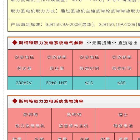
取力发电机工作环境温度：-40℃ — +75℃；贮存环境温度：-
础
更
取力发电机取力方式：通过发动机主轴皮带轮皮带带
上
稳
产品满足标准：GJB150.9A-2009(湿热)、GJB150.10A-2009(霉
增
定，
◆ 斯柯特取力发电系统电气参数
※无需提速※ 直流输出【需定
加
维
交流电压
交流频率
交流电压
交流频率
了
护
预设值
预设值
稳定时间
稳定时间
230±2V
50±0.1HZ
≤1S
≤3S
一
保
个
养
◆ 斯柯特取力发电系统货物清单
斯柯特
装
斯柯特
方
理士
取力发电电机
监管单元主机
储能电池
置，
便，
数量
总重
数量
总重
容量
数量