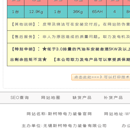
使
所
1台
12.9Kg
1台
36Kg
65AH
4
8
发
有
【其他说明】：皮带及绕法可在安装交付后，在网站防伪
电
的
【售后服务】：非人为原因造成的质量问题，取力发电机
机
超
【特别申明】：★低于3.0排量的汽油车安装怠速5KW及
出剩余扭矩不足★ 【本公司取力发电产品可以享受质保
有
静
隔
音
音
发
保
SEO查询
网站地图
缺货产品
补货产品
购买本公司产品达到规定金额可获增三滤
零担运输（运费到付）
修
和
电
活动时间 : 从
所需时间 : 3-4 天 [ 国内 ]
2026年01月01日 0点0分
到
2026年12月3
暂
网站名称:斯柯特电力装备官网
网站地址:WWW
期
无
活动对象 : 所有人
计费方式 : 按订单计费(基本费)
防
机
相
主办单位:无锡斯柯特电力装备有限公司
办
内
关