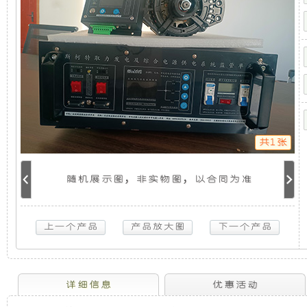
供
机
静
电
系
统
组，
音
普
拉
是
发
多-6KW
取
力
相
电
发
电
共1张
机
对
机
供
电
随机展示图，非实物图，以合同为准
于
组
系
统
普
开
采
拉
多-6KW
放
用
取
力
发
式
全
详细信息
优惠活动
电
机