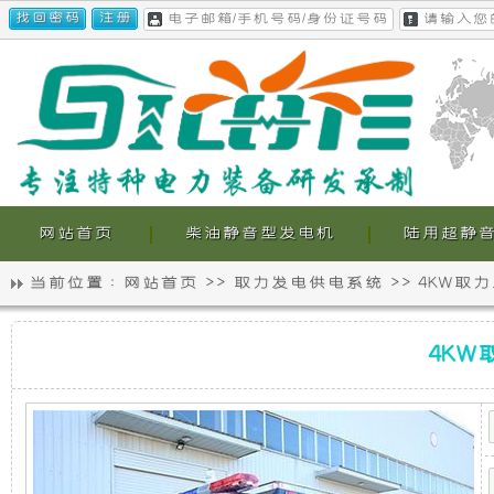
网站首页
柴油静音型发电机
陆用超静
当前位置 :
网站首页
>>
取力发电供电系统
>>
4KW取
静
我
4KW
音
们
4K
取
力
发
发
的
电
机
电
超
供
电