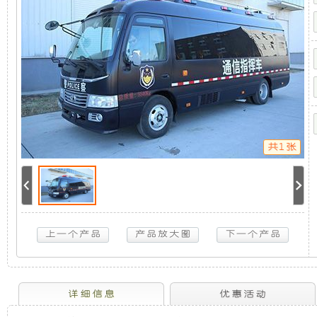
系
机
静
统
（丰
田
组，
音
考
斯
是
发
特
通
信
相
电
指
挥
共1张
车）
对
机
4KW
取
于
组
力
发
电
开
采
机
供
放
用
电
系
统
式
全
详细信息
优惠活动
（丰
田