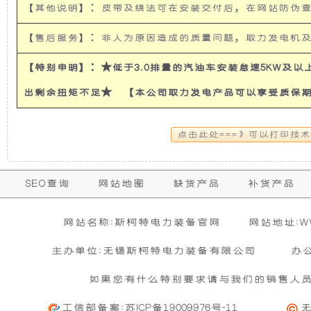
车）
【其他说明】：皮带及绕法可在安装交付后，在网站防伪
使
所
4KW
Belt
【售后服务】：非人为原因造成的质量问题，取力发电机
Power
发
有
System
【特别申明】：★低于3.0排量的汽油车安装怠速5KW及
For
电
的
COASTER
出剩余扭矩不足★ 【本公司取力发电产品可以享受质保
机
超
有
静
保
SEO查询
网站地图
缺货产品
补货产品
隔
音
购买本公司产品达到规定金额可获增三滤
零担运输（运费到付）
修
活动时间 : 从
所需时间 : 3-4 天 [ 国内 ]
2026年01月01日 0点0分
到
2026年12月3
暂
音
发
网站名称:斯柯特电力装备官网
网站地址:WWW
期
无
活动对象 : 所有人
计费方式 : 按订单计费(基本费)
相
主办单位:无锡斯柯特电力装备有限公司
办
内
和
电
关
基本重量 : 运费由买家承担或者按合同说明执行
信
的
如果您有什么特别要求请与我们的销售人
购买公司产品，运费减免优惠方案政策
息
免费范围 : 此配送方式暂无免配送
防
机
维
活动时间 : 从
2023年12月20日 0点0分
到
2030年12月3
工信部备案:
苏ICP备19009976号-11