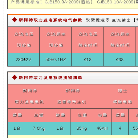
通
产品满足标准：GJB150.9A-2009(湿热)、GJB150.10A-2009(霉
础
更
信
指
挥
◆ 斯柯特取力发电系统电气参数
※需提速※ 直流输出【需定制，
上
稳
车）
4KW
交流电压
交流频率
交流电压
交流频率
取
增
定，
力
预设值
预设值
稳定时间
稳定时间
发
加
维
电
机
230±2V
50±0.1HZ
≤1S
≤3S
供
了
护
电
系
◆ 斯柯特取力发电系统货物清单
统
一
保
（丰
斯柯特
斯柯特
理士
田
个
养
考
取力发电电机
监管单元主机
储能电池
斯
特
装
方
数量
总重
数量
总重
容量
数量
通
信
1台
7.6Kg
置，
1台
35Kg
40AH
便，
4
55
指
挥