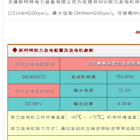
无锡斯柯特电力装备有限公司为您提供4KW取力发电机供
考
发
新
斯
(151kW/4200rpm)，最大扭距(344Nm/4200rpm
特
电
设
通
信
指
机
计，
挥
车）
◆ 斯柯特取力发电配置及发电机参数
4KW
组
噪
取
力
取力发电电机型号
以下是单台取力发电机
而
音
发
电
S4C4000TD
发动机转速
750 RPM
机
言，
更
供
取力发电电机电压
输出电流
71.5A
电
在
低，
系
DC 56 V
输出功率
4.0KW
统
（丰
其
性
田
取力发电机工作环境温度：-40℃ — +75℃；贮存环境温度：-
考
斯
取力发电机取力方式：通过发动机主轴皮带轮皮带带
基
能
特