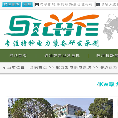
网站首页
柴油静音型发电机
陆用超静
当前位置 :
网站首页
>>
取力发电供电系统
>>
4KW取
静
我
4KW
音
们
4KW
取
力
发
发
的
电
机
电
超
供
电