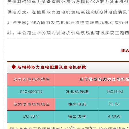
无锡斯柯特电力装备有限公司为您提供4KW取力发电机供
(全
发
新
顺
供电方式，在使用取力发电机供电系统和UPS供电的情
新
电
设
世
还占空间；4KW取力发电机配合监控管理单元就可实行
代
颗
能，本公司生产的取力发电机供电系统也可以实现三路
机
计，
粒
物
监
组
噪
4
测
走
而
音
航
◆ 斯柯特取力发电配置及发电机参数
车)
4KW
取
言，
更
取力发电电机型号
以下是单台取力发电机
力
发
在
低，
电
S4C4000TD
发动机转速
750 RPM
机
供
取力发电电机电压
输出电流
71.5A
其
性
电
系
DC 56 V
输出功率
4.0KW
统
基
能
(全