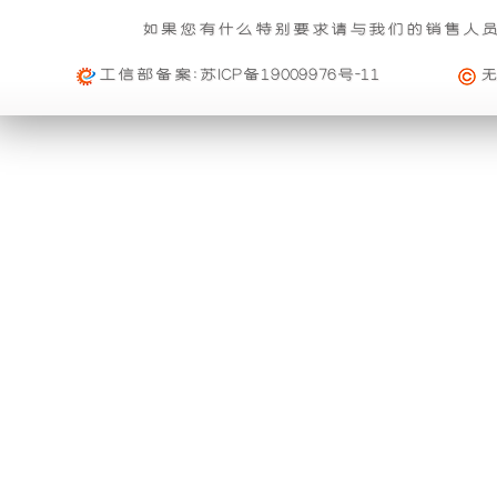
基本重量 : 运费由买家承担或者按合同说明执行
信
雨
组
的
如果您有什么特别要求请与我们的销售人
购买公司产品，运费减免优惠方案政策
息
免费范围 : 此配送方式暂无免配送
维
活动时间 : 从
2023年12月20日 0点0分
到
2030年12月3
工信部备案:
苏ICP备19009976号-11
功
产
配送范围 : 按收货人地址
修
活动对象 : 所有人
能。
品
及
大件配载（运费到付）
购物满足一定额度进行打折活动再升级
索
利
可
所需时间 : 4-6 天 [ 国内 ]
活动时间 : 从
2026年01月01日 0点0分
到
2026年12月3
赔
计费方式 : 按订单计费(基本费)
用
以
活动对象 : 所有人
规
基本重量 : 运费由买家承担或者按合同说明执行
外
与
定
免费范围 : 此配送方式暂无免配送
购买本公司产品均可获得购物券在本站消费
一、
配送范围 : 按收货人地址
壳
进
活动时间 : 从
2025年11月01日 0点0分
到
2026年10月
质
活动对象 : 所有人
将
口
专车快运（运费到付）
量
所需时间 : 1-2 天 [ 国内 ]
保
购买本公司产品均可获得优惠券在本站使用
开
品
计费方式 : 按订单计费(基本费)