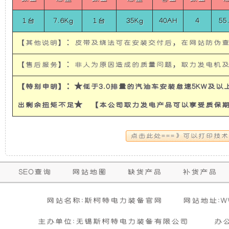
世
使
所
代
1台
7.6Kg
1台
35Kg
40AH
4
55
颗
粒
发
有
【其他说明】：皮带及绕法可在安装交付后，在网站防伪
物
监
电
的
测
【售后服务】：非人为原因造成的质量问题，取力发电机
走
航
机
超
【特别申明】：★低于3.0排量的汽油车安装怠速5KW及
车)
4KW
belt
出剩余扭矩不足★ 【本公司取力发电产品可以享受质保
power
有
静
system
for
隔
音
FORD
navigation
vehicle
音
发
保
SEO查询
网站地图
缺货产品
补货产品
购买本公司产品达到规定金额可获增三滤
零担运输（运费到付）
修
和
电
活动时间 : 从
所需时间 : 3-4 天 [ 国内 ]
2026年01月01日 0点0分
到
2026年12月3
暂
网站名称:斯柯特电力装备官网
网站地址:WWW
期
无
活动对象 : 所有人
计费方式 : 按订单计费(基本费)
防
机
相
主办单位:无锡斯柯特电力装备有限公司
办
内
关