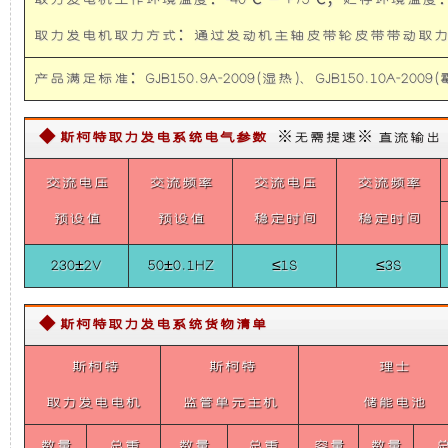
取力发电机工作环境温度：-40℃ — +75℃；贮存环境温度：-
顺
础
更
新
取力发电机取力方式：通过发动机主轴皮带轮皮带带
世
代
上
稳
颗
产品满足标准：GJB150.9A-2009(湿热)、GJB150.10A-2009(霉
粒
物
增
定，
监
◆ 斯柯特取力发电系统电气参数
※无需提速※ 直流输出【需定
测
加
维
走
交流电压
交流频率
交流电压
交流频率
航
车)
4KW
了
护
预设值
预设值
稳定时间
稳定时间
取
力
230±2V
50±0.1HZ
≤1S
≤3S
发
一
保
电
机
个
养
供
◆ 斯柯特取力发电系统货物清单
电
系
斯柯特
装
斯柯特
方
理士
统
(全
取力发电电机
监管单元主机
储能电池
置，
便，
顺
新
数量
总重
数量
总重
容量
数量