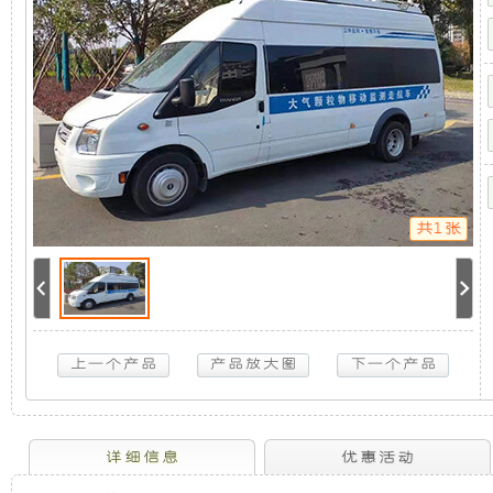
系
机
静
统
(全
顺
组，
音
新
世
是
发
代
颗
粒
相
电
物
监
共1张
测
对
机
走
航
于
组
车)
4KW
取
力
开
采
发
电
放
用
机
供
电
式
全
详细信息
优惠活动
系
统