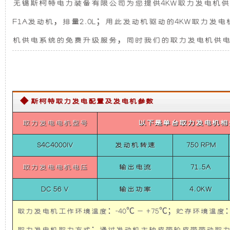
无锡斯柯特电力装备有限公司为您提供4KW取力发电机供
指
发
新
挥
F1A发动机，排量2.0L；用此发动机驱动的4KW取
车)
4KW
电
设
取
机供电系统的免费升级服务，同时我们的取力发电机供
力
发
机
计，
电
机
供
组
噪
电
◆ 斯柯特取力发电配置及发电机参数
系
而
音
统
(依
取力发电电机型号
以下是单台取力发电机相
维
言，
更
柯
S4C4000IV
发动机转速
750 RPM
应
在
低，
急
取力发电电机电压
输出电流
71.5A
指
挥
其
性
DC 56 V
输出功率
4.0KW
车)
4KW
取
力
取力发电机工作环境温度：-40℃ — +75℃；贮存环境温度：-
基
能
发