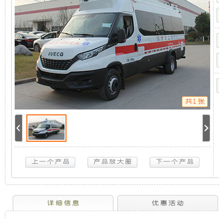
系
机
静
统
(依
维
组，
音
柯
应
是
发
急
指
挥
相
电
车)
4KW
取
共1张
力
对
机
发
电
于
组
机
供
电
开
采
系
统
放
用
(依
维
柯
式
全
详细信息
优惠活动
应
急