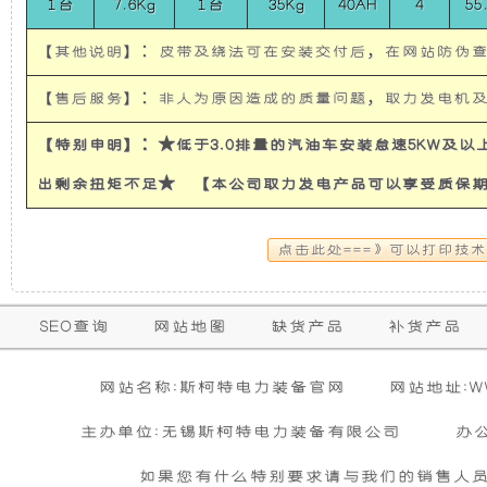
1台
7.6Kg
1台
35Kg
40AH
4
55
使
所
【其他说明】：皮带及绕法可在安装交付后，在网站防伪
发
有
【售后服务】：非人为原因造成的质量问题，取力发电机
电
的
【特别申明】：★低于3.0排量的汽油车安装怠速5KW及
机
超
出剩余扭矩不足★ 【本公司取力发电产品可以享受质保
有
静
隔
音
保
SEO查询
网站地图
缺货产品
补货产品
购买本公司产品达到规定金额可获增三滤
零担运输（运费到付）
音
发
修
活动时间 : 从
所需时间 : 3-4 天 [ 国内 ]
2026年01月01日 0点0分
到
2026年12月3
暂
网站名称:斯柯特电力装备官网
网站地址:WWW
期
和
电
无
活动对象 : 所有人
计费方式 : 按订单计费(基本费)
相
主办单位:无锡斯柯特电力装备有限公司
办
内
关
基本重量 : 运费由买家承担或者按合同说明执行
防
机
信
的
如果您有什么特别要求请与我们的销售人
购买公司产品，运费减免优惠方案政策