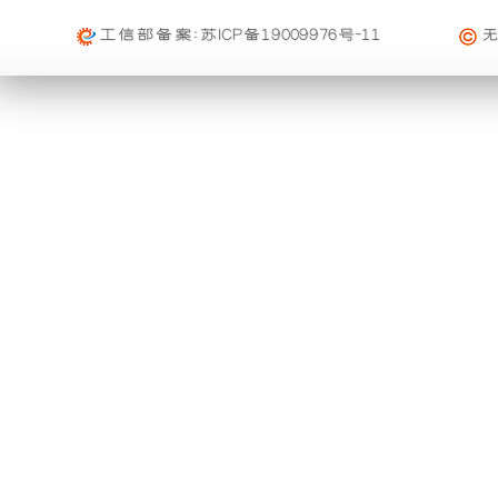
息
免费范围 : 此配送方式暂无免配送
雨
组
维
活动时间 : 从
2023年12月20日 0点0分
到
2030年12月3
工信部备案:
苏ICP备19009976号-11
配送范围 : 按收货人地址
修
活动对象 : 所有人
功
产
及
大件配载（运费到付）
能。
品
购物满足一定额度进行打折活动再升级
索
所需时间 : 4-6 天 [ 国内 ]
活动时间 : 从
2026年01月01日 0点0分
到
2026年12月3
赔
利
可
计费方式 : 按订单计费(基本费)
活动对象 : 所有人
规
基本重量 : 运费由买家承担或者按合同说明执行
用
以
定
免费范围 : 此配送方式暂无免配送
购买本公司产品均可获得购物券在本站消费
外
与
一、
配送范围 : 按收货人地址
活动时间 : 从
2025年11月01日 0点0分
到
2026年10月
质
壳
进
活动对象 : 所有人
专车快运（运费到付）
量
将
口
所需时间 : 1-2 天 [ 国内 ]
保
购买本公司产品均可获得优惠券在本站使用
计费方式 : 按订单计费(基本费)
证
活动时间 : 从
2025年10月01日 0点0分
到
2026年12月
开
品
基本重量 : 运费由买家承担或者按合同说明执行