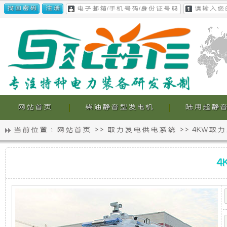
网站首页
柴油静音型发电机
陆用超静
当前位置 :
网站首页
>>
取力发电供电系统
>>
4KW取
静
我
4KW
音
们
取
力
发
发
的
电
机
电
超
供
电