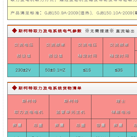
取力发电机取力方式：通过发动机主轴皮带轮皮带带
电
础
更
机
供
产品满足标准：GJB150.9A-2009(湿热)、GJB150.10A-2009(霉
电
上
稳
系
统
◆ 斯柯特取力发电系统电气参数
※无需提速※ 直流输出【需定
(依
增
定，
维
交流电压
交流频率
交流电压
交流频率
柯
加
维
应
预设值
预设值
稳定时间
稳定时间
急
指
了
护
挥
230±2V
50±0.1HZ
≤1S
≤3S
车)
4KW
Belt
一
保
Power
◆ 斯柯特取力发电系统货物清单
System
个
养
For
斯柯特
斯柯特
理士
IVECO
Command
取力发电电机
装
监管单元主机
方
储能电池
Vehicle
数量
总重
数量
总重
容量
数量
置，
便，