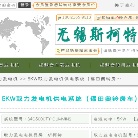
会员登录后购物将享受会员价
关于我们
180-2155-9313
购物车:
0
种产品; 
产品快捷搜索服务
音发电机
超静音车载发电机
超静音船用发电
力发电机
>>
5KW取力发电机供电系统（福田奥铃房车)
本
本
公
公
5KW取力发电机供电系统（福田奥铃房车)
司
司
系统型号 : S4C5000TY-CUMMINS
怠速功率 : 5KW
提
生
取力发电电机品牌 : 斯柯特
取力发电电机型号 : S4