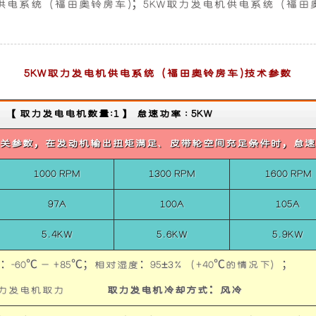
供电系统（福田奥铃房车)；5KW取力发电机供电系统（福田
机，
机
专
具
5KW取力发电机供电系统（福田奥铃房车)技术参数
为
备
【 取力发电电机数量:1 】 怠速功率 : 5KW
车
噪
关参数，在发动机输出扭矩满足、皮带轮空间充足条件时，怠速
辆
音
1000 RPM
1300 RPM
1600 RPM
用
低、
97A
100A
105A
发
油
5.4KW
5.6KW
5.9KW
电
耗
-60℃ — +85℃；相对湿度：95±3%（+40℃的情况下）；
带动取力发电机取力
取力发电机冷却方式：风冷
而
低、