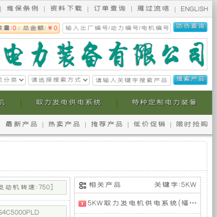
维保条例
资料下载
订单查询
雁过流唁
ENGLISH
数量:
0
; 总金额:
￥0
机
取力发电供电系统
特种定制电力装备
最新产品
热卖产品
推荐产品
低价促销
限时抢购
无
本
锡
公
斯
司
相关产品
关键字:5KW
[发动机转速
:750]
,
,
,
,
,
柯
提
5KW取力发电机供电系统(福特F150指挥车)
取
取
取
取
取
C5000PLD
力
力
力
力
力