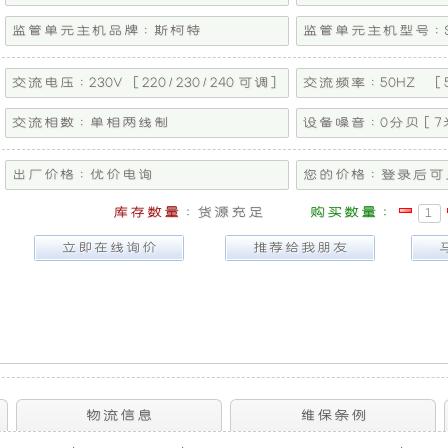
供
产
监管单元主机品牌 : 斯柯特
监管单元主机型号 : S4C
高
的
交流电压 : 230V
[
220
/
230
/
240
可调
]
交流频率 : 50HZ
[
性
超
交流相数 : 单相两线制
设备噪音 : 0分贝 [ 7
能
静
出厂价格 : 优价电询
您的价格 : 登录后可
库存数量
: 货源充足
购买数量 :
的
音
车
船
载
用
发
发
电
电
物流信息
维保条例