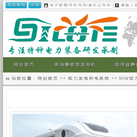
网站首页
柴油静音型发电机
陆用超静
当前位置 :
网站首页
>>
取力发电供电系统
>>
5KW取
静
我
5KW
音
们
取
力
发
发
的
电
机
电
超
供
电