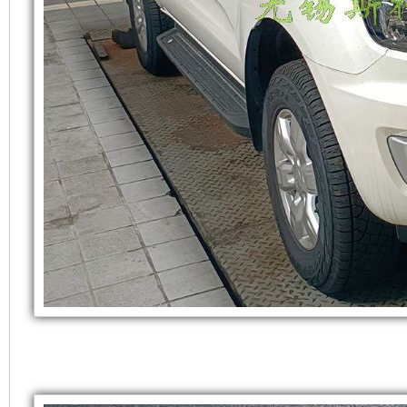
交
发
新
付
应
电
设
用
福
特
机
计，
撼
路
者
组
噪
3KW
取
而
音
力
发
电
言，
更
供
电
在
低，
系
统
交
其
性
付
应
用
基
能
福