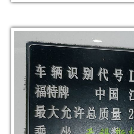
附
机
隔
组
音
噪
材
音
料。
更
同
低，
时，
特
也
别
要
适