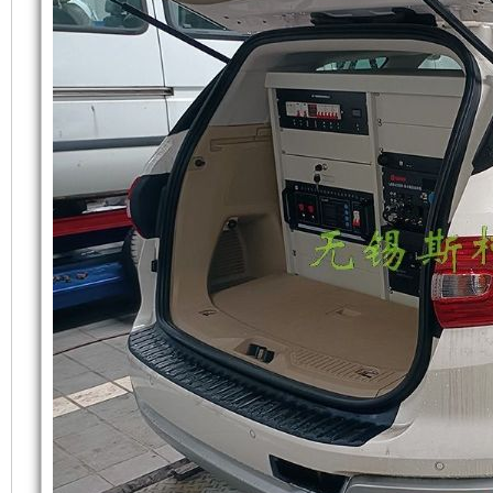
雨
组
功
产
能。
品
利
可
用
以
外
与
壳
进
将
口
开
品