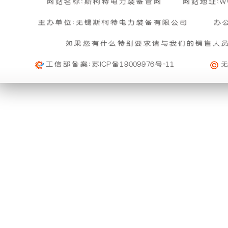
网站名称:斯柯特电力装备官网
网站地址:WWW
各
噪
主办单位:无锡斯柯特电力装备有限公司
办
如果您有什么特别要求请与我们的销售人
项
使
工信部备案:
苏ICP备19009976号-11
功
用
能
高
外，
端
还
的
具
降
备
噪
以
材