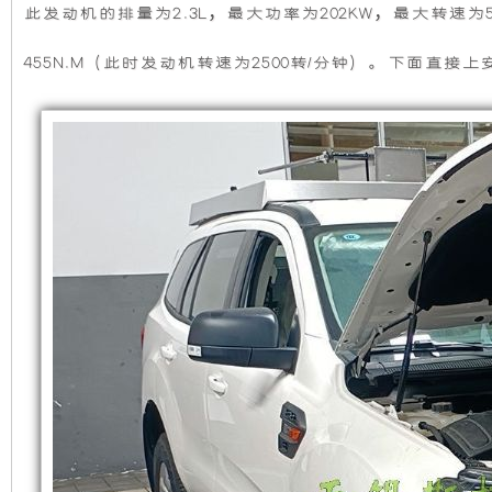
发
此发动机的排量为2.3L，最大功率为202KW，最大转速
机
静
电
供
455N.M（此时发动机转速为2500转/分钟）。下面直
电
组，
音
系
统
是
发
交
付
应
相
电
用
福
特
对
机
撼
路
于
组
者
3KW
取
开
采
力
发
放
用
电
供
电
式
全
系
统