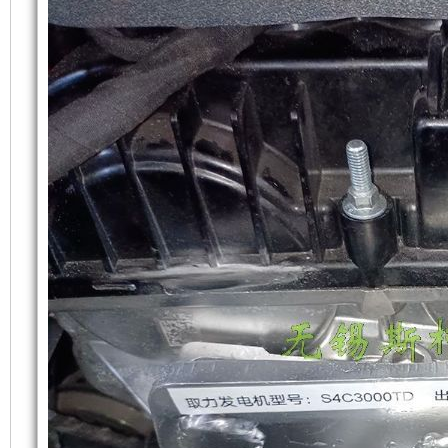
特
础
更
撼
路
者
上
稳
3KW
取
力
增
定，
发
电
加
维
供
电
系
了
护
统
交
付
一
保
应
用
个
养
3KW
Belt
Power
装
方
System
Has
置，
便，
Been
Used