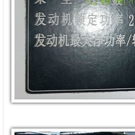
留
合
有
对
进
噪
排
音
风
要
口，
求
让
很
发
高
电
的