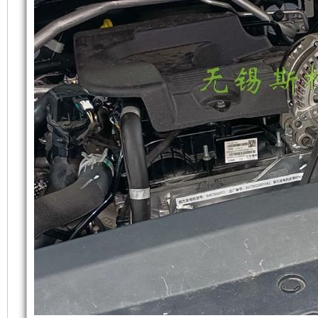
来，
发
并
电
在
机
外
组
壳
比
内
静
壁
音
上
发
粘
电