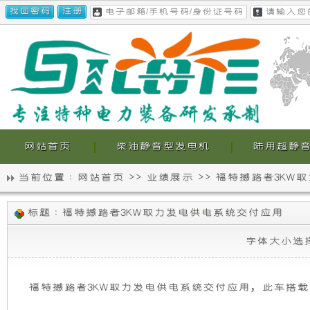
网站首页
柴油静音型发电机
陆用超静
当前位置 :
网站首页
>>
业绩展示
>>
福特撼路者3KW
静
我
福
标题 : 福特撼路者3KW取力发电供电系统交付应用
音
们
特
撼
字体大小选
路
发
的
者
3KW
电
超
取
福特撼路者3KW取力发电供电系统交付应用，此车搭载的发
力