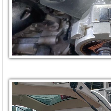
On
使
所
Ford
Everest
发
有
电
的
机
超
有
静
隔
音
音
发
和
电
防
机