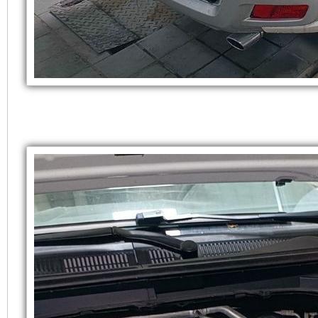
放
牌
式
相
发
对
电
比。
机
超
组
静
封
音
闭
柴
起
油