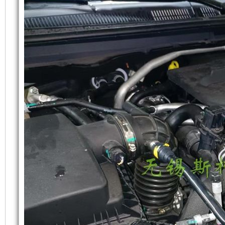
机
场
组
所
吸
使
入
用，
空
在
气
降
和
噪
散
方
热。
面