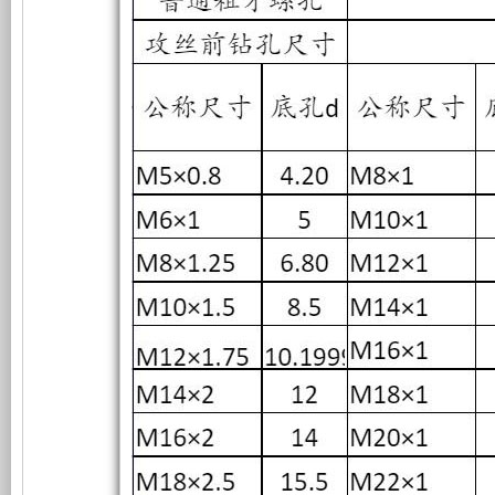
孔
机
静
尺
寸
表
组，
音
是
发
相
电
对
机
于
组
开
采
放
用
式
全