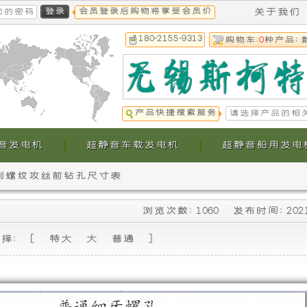
会员登录后购物将享受会员价
关于我们
180-2155-9313
购物车:
0
种产品; 
产品快捷搜索服务
音发电机
超静音车载发电机
超静音船用发电
制螺纹攻丝前钻孔尺寸表
本
本
浏览次数: 1060 发布时间: 202
公
公
选择: [
特大
大
普通
]
司
司
提
生