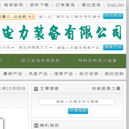
维保条例
资料下载
订单查询
雁过流唁
ENGLISH
数量:
0
; 总金额:
￥0
机
取力发电供电系统
特种定制电力装备
最新产品
热卖产品
推荐产品
低价促销
限时抢购
无
本
1年10月09日
文章搜索
传承就是力量
锡
公
斯
司
柯
提
随机推送