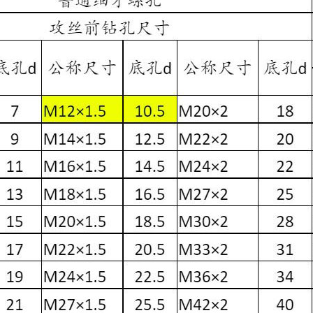
供
产
高
的
性
超
能
静
的
音
车
船
载
用
发
发
电
电