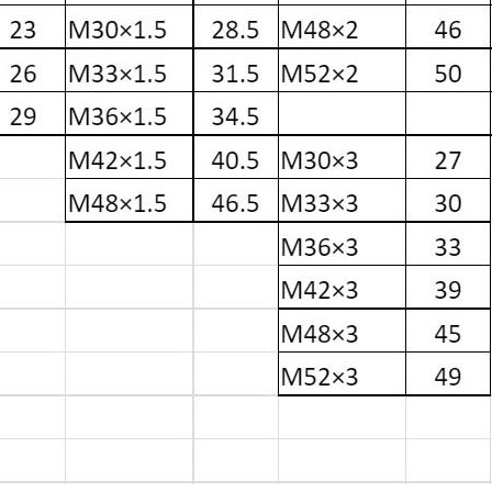
机，
机
专
具
为
备
车
噪
辆
音
用
低、
发
油
电
耗
而
低、