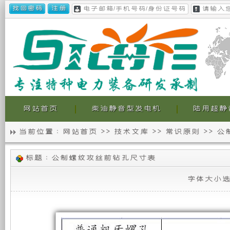
网站首页
柴油静音型发电机
陆用超静
当前位置 :
网站首页
>>
技术文库
>>
常识原则
>>
公
静
我
公
标题 : 公制螺纹攻丝前钻孔尺寸表
音
们
制
螺
字体大小
纹
发
的
攻
丝
电
超
前
钻