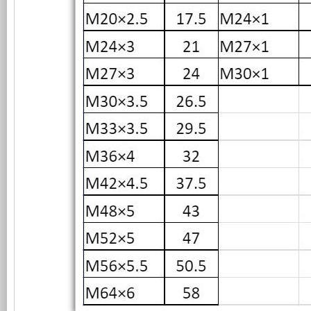
发
新
电
设
机
计，
组
噪
而
音
言，
更
在
低，
其
性
基
能