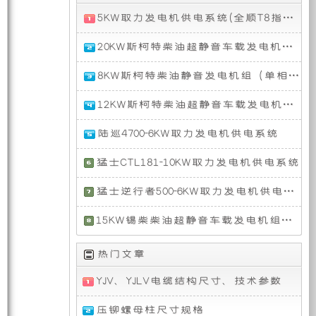
特
供
5KW取力发电机供电系统(全顺T8指挥车)
全
电
的
20KW斯柯特柴油超静音车载发电机组（分体式单相50HZ）
顺
T8
分
8KW斯柯特柴油静音发电机组（单相 50HZ）
指
力
特
体
挥
式
8KW
12KW斯柯特柴油超静音车载发电机组（分体式单相短轴 50HZ）
车
20KW
斯
装
种
采
斯
柯
12KW
用
陆巡4700-6KW取力发电机供电系统
柯
特
斯
取
特
备
定
柴
柯
丰
力
柴
猛士CTL181-10KW取力发电机供电系统
油
特
田
发
油
静
柴
陆
猛
有
制
电
超
音
猛士逆行者500-6KW取力发电机供电系统
油
地
士
机
静
发
超
巡
CTL181
东
供
音
电
静
15KW锡柴柴油超静音车载发电机组（分体式短轴单相50HZ）
限
型
洋
是
风
电
车
机
音
舰
一
猛
系
15KW
载
组
车
4700
辆
士
统、
热门文章
锡
发
公
电
（单
载
这
国
逆
市
柴
电
相 50HZ）
发
台
产
行
电、
YJV、YJLV电缆结构尺寸、技术参数
柴
机
电
8
司
力
者
UPS
油
ORV，
组
机
杠
500
三
超
是
采
压铆螺母柱尺寸规格
组