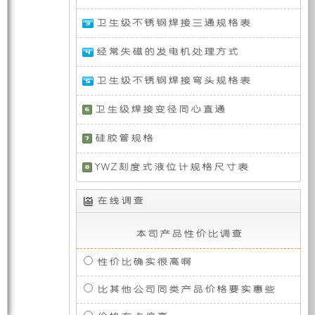
的
动
种
静
我
用
研
装
（整
发
力
供
音
国
的
卫生级不锈钢焊接三通规格表
体
动
电
车
第
动
上，
式
机，
方
载
发
备
一
力
搭
单
经常失磁的发电机处理方式
马
发
部
由
载
式，
相
力
电
三
我
东
在
短
卫生级不锈钢焊接弯头规格表
生
主
虽
机
代
们
风
使
轴 50HZ）
然
组
高
按
康
用
卫生级焊接变径同心直通
不
（分
机
照
明
取
产
要
体
动
超
大，
斯
力
硅胶管规格
式
性
静
但
4.0T
发
的
包
短
军
音
扭
涡
电
轴
用
YWZ刻度式液位计规格尺寸表
发
矩
轮
机
单
电
十
增
供
车，
全
括
相
机
分
压
电
它
在线调查
50HZ）
组
出
柴
系
实
要
时
灯
油
统
现
色，
本司产品性价比调查
求
发
和
了
这
和
动
UPS
装
款
取
塔
发
性价比确实很高啊
供
备
车
机，
动
电
的
型
可
机
比其他公司同类产品价格要实惠些
的
跨
力
机
搭
提
国
情
越
载
供
家