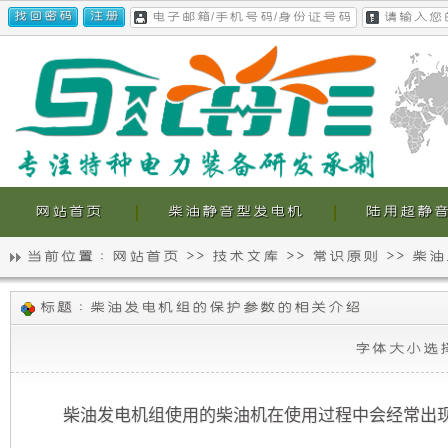
网站首页
柴油静音型发电机
陆用超静
当前位置 :
网站首页
>>
技术文库
>>
常识原则
>>
柴油
静
我
柴
标题 : 柴油发电机组的保护参数的相关介绍
音
们
油
发
字体大小选
电
发
的
机
组
电
超
的
柴油发电机组使用的柴油机在使用过程中会经常出现
保