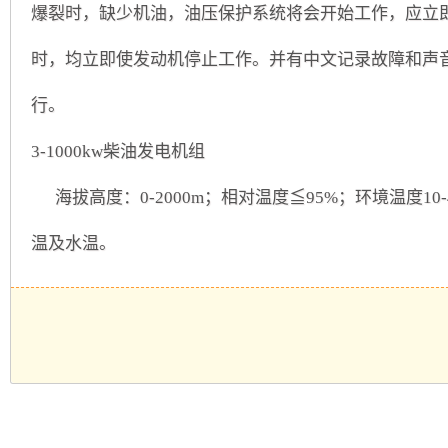
护
爆裂时，缺少机油，油压保护系统将会开始工作，应立
机
静
参
数
时，均立即使发动机停止工作。并有中文记录故障和声
的
组，
音
相
关
行。
是
发
介
绍
3-1000kw柴油发电机组
相
电
海拔高度：0-2000m；相对温度≦95%；环境温度10-
对
机
温及水温。
于
组
开
采
放
用
式
全