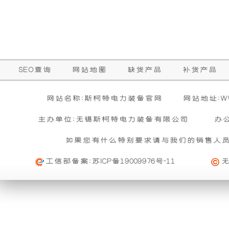
础
更
上
稳
增
定，
SEO查询
网站地图
缺货产品
补货产品
加
维
网站名称:斯柯特电力装备官网
网站地址:WWW
了
护
主办单位:无锡斯柯特电力装备有限公司
办
一
保
如果您有什么特别要求请与我们的销售人
工信部备案:
苏ICP备19009976号-11
个
养
装
方
置，
便，