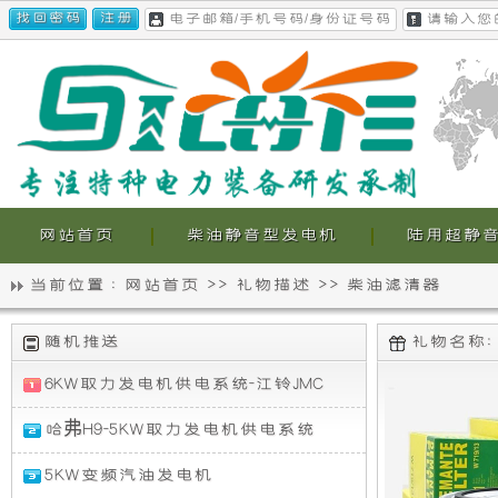
网站首页
柴油静音型发电机
陆用超静
当前位置 :
网站首页
>>
礼物描述
>>
柴油滤清器
静
我
随机推送
礼物名称:
音
们
6KW取力发电机供电系统-江铃JMC
发
的
江
哈弗H9-5KW取力发电机供电系统
铃
电
超
JMC
哈
5KW变频汽油发电机
配
弗