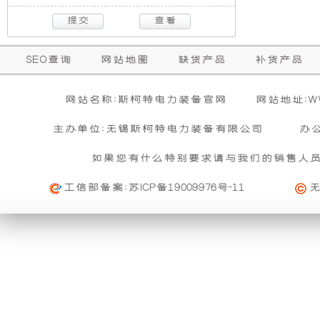
（型
取
动
统
机
动
发
新
号
力
性
可
组
机
发
GW4D24），
军
实
（整
型
电
这
电
设
用
现
体
号
机
SEO查询
网站地图
缺货产品
补货产品
款
驻
式
为
车，
供
发
车
三
它
GW4C20B，
机
计，
电
动
行
相
实
最
系
网站名称:斯柯特电力装备官网
网站地址:WWW
机
驶
短
现
大
统
与
都
组
噪
轴 50HZ）
了
马
在
山
主办单位:无锡斯柯特电力装备有限公司
办
可
部
力
车
海
使
队
辆
而
音
252，
炮
如果您有什么特别要求请与我们的销售人
装
用；
怠
最
同
备
此
速
大
源，
工信部备案:
苏ICP备19009976号-11
的
车
言，
更
状
功
技
跨
的
态
率
术
越
不
下
在
低，
185kW，
成
式
足
需
最
熟
发
点
要
大
且
展。
在
其
性
加
扭
性
对
与
装
矩
能
于
发
提
转
稳
基
能
中
动
速
速
定。
国
机
装