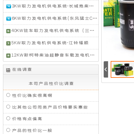
置
5KW
h9
机
静
3KW取力发电机供电系统-长城炮柴油版GW4D24
的
变
的
发
频
发
2024
动
6KW取力发电机供电系统(东风猛士CTL181定制型)
组，
音
汽
动
款
机
油
机
长
猛
排
40KW驻车取力发电机供电系统（三相）
发
是
城
士
是
发
量
电
长
炮
CTL181
40KW
为
5KW取力发电机供电系统-江铃福顺
城
亮
机，
是
驻
2.0L，
相
电
自
点
足
一
车
江
受
主
莫
12KW斯柯特柴油超静音车载发电机组（分体式三相短轴 50HZ）
功
辆
取
铃
发
研
过
率
国
力
福
对
机
12KW
动
发
于
产
发
顺
在线调查
斯
机
生
全
电
ORV，
在
柯
的
产
系
于
组
机
是
使
特
影
换
本司产品性价比调查
的，
供
我
用
柴
装
响，
属
电
国
取
油
开
采
的
性价比确实很高啊
这
于
系
第
力
超
2.4T
款
国
统
一
发
静
柴
车
比其他公司同类产品价格要实惠些
产
（三
放
用
部
电
音
油
搭
发
相）
三
机
车
发
配
价格有点偏高
动
代
供
载
动
式
全
的
高
电
发
机，
机
6KW
产品的性价比一般
机
系
电
发